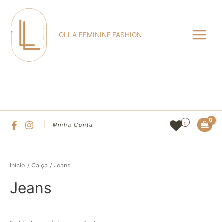
Ir
Main
para
Menu
o
LOLLA FEMININE FASHION
conteúdo
Pesqu
|
0
Minha Conta
Início
/
Calça
/ Jeans
Jeans