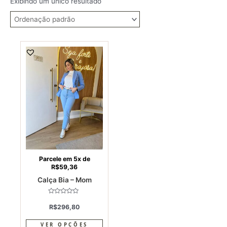
Exibindo um único resultado
This
product
has
multiple
variants.
The
options
may
be
chosen
on
Parcele em 5x de
R$
59,36
the
Calça Bia – Mom
product
page
Avaliação
0
R$
296,80
de
5
VER OPÇÕES