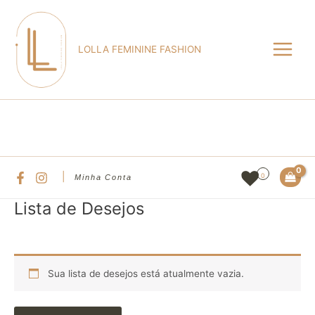
Ir
Main
para
Menu
o
LOLLA FEMININE FASHION
conteúdo
Pesqu
|
0
Minha Conta
Lista de Desejos
Sua lista de desejos está atualmente vazia.