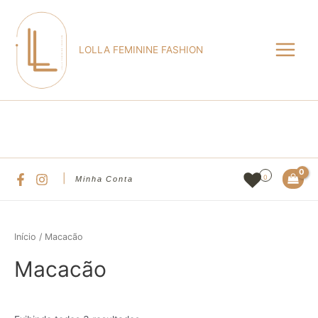
Ir
Main
para
Menu
o
LOLLA FEMININE FASHION
conteúdo
Pesqu
|
0
Minha Conta
Início
/ Macacão
Macacão