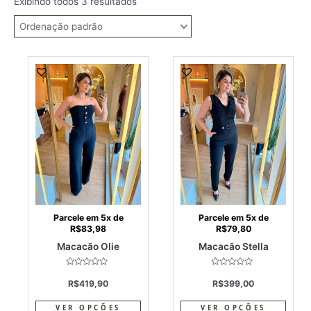
Exibindo todos 3 resultados
This
This
product
produ
has
has
multiple
multi
variants.
varia
The
The
options
optio
may
may
be
be
chosen
chos
on
on
Parcele em 5x de
Parcele em 5x de
R$
83,98
R$
79,80
the
the
Macacão Olie
Macacão Stella
product
produ
page
page
Avaliação
Avaliação
0
0
R$
419,90
R$
399,00
de
de
5
5
VER OPÇÕES
VER OPÇÕES