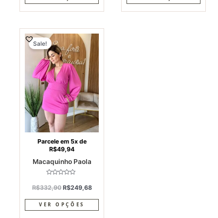
Original
Current
This
price
price
Sale!
product
was:
is:
has
R$332,90.
R$249,68.
multiple
variants.
The
options
may
be
chosen
on
Parcele em 5x de
R$
49,94
the
Macaquinho Paola
product
page
Avaliação
0
R$
332,90
R$
249,68
de
5
VER OPÇÕES