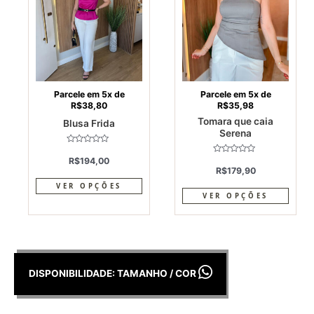
variants.
varia
The
The
options
optio
may
may
be
be
chosen
chos
on
on
Parcele em 5x de
Parcele em 5x de
R$
38,80
R$
35,98
the
the
Tomara que caia
Blusa Frida
product
produ
Serena
page
page
Avaliação
0
R$
194,00
Avaliação
de
0
R$
179,90
5
de
5
VER OPÇÕES
VER OPÇÕES
DISPONIBILIDADE: TAMANHO / COR