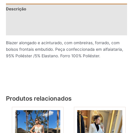
Descrição
Informação adicional
Avaliações (0)
Blazer alongado e acinturado, com ombreiras, forrado, com
bolsos frontais embutido. Peça confeccionada em alfaiataria,
95% Poliéster /5% Elastano. Forro 100% Poliéster.
Produtos relacionados
This
This
product
produ
has
has
multiple
multi