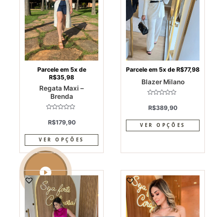
variants.
varia
The
The
options
optio
may
may
be
be
chosen
chos
on
on
Parcele em 5x de
Parcele em 5x de
R$
77,98
R$
35,98
the
the
Blazer Milano
Regata Maxi –
product
produ
Brenda
page
page
Avaliação
0
R$
389,90
de
Avaliação
5
0
R$
179,90
VER OPÇÕES
de
5
VER OPÇÕES
This
This
product
produ
has
has
multiple
multi