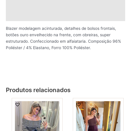
Informação adicional
Avaliações (0)
Blazer modelagem acinturada, detalhes de bolsos frontais,
botões ouro envelhecido na frente, com obreiras, super
estruturado. Confeccionado em alfaiataria. Composição 96%
Poliéster / 4% Elastano, Forro 100% Poliéster.
Produtos relacionados
This
This
product
produ
has
has
multiple
multi
variants.
varia