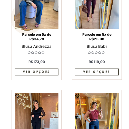
The
The
options
optio
may
may
be
be
chosen
chos
on
on
Parcele em 5x de
Parcele em 5x de
R$
34,78
R$
23,98
the
the
Blusa Andrezza
Blusa Babi
product
produ
page
page
Avaliação
Avaliação
0
0
R$
173,90
R$
119,90
de
de
5
5
VER OPÇÕES
VER OPÇÕES
This
This
product
produ
has
has
multiple
multi
variants.
varia
The
The