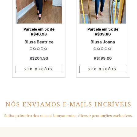
options
optio
may
may
be
be
chosen
chos
on
on
Parcele em 5x de
Parcele em 5x de
R$
40,98
R$
39,80
the
the
Blusa Beatrice
Blusa Joana
product
produ
page
page
Avaliação
Avaliação
0
0
R$
204,90
R$
199,00
de
de
5
5
VER OPÇÕES
VER OPÇÕES
NÓS ENVIAMOS E-MAILS INCRÍVEIS
Saiba primeiro dos nossos lançamentos, dicas e promoções exclusivas.