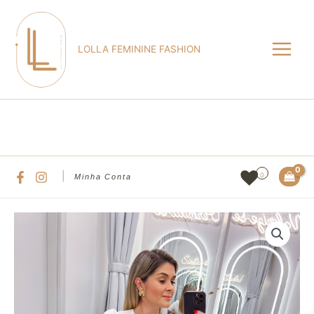
Ir
Main
para
Menu
o
LOLLA FEMININE FASHION
conteúdo
Pesqu
|
0
Minha Conta