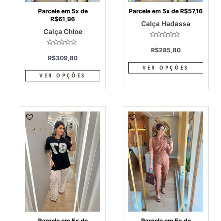
on
on
Parcele em 5x de
Parcele em 5x de
R$
57,16
R$
61,96
the
the
Calça Hadassa
Calça Chloe
product
produ
page
page
Avaliação
0
R$
285,80
Avaliação
de
0
R$
309,80
5
de
5
VER OPÇÕES
VER OPÇÕES
This
This
product
produ
has
has
multiple
multi
variants.
varia
The
The
options
optio
may
may
be
be
chosen
chos
on
on
Parcele em 5x de
Parcele em 5x de