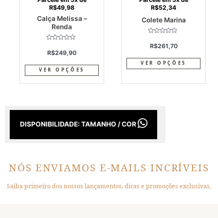
R$
49,98
R$
52,34
the
the
Calça Melissa –
Colete Marina
product
produ
Renda
page
page
Avaliação
0
R$
261,70
Avaliação
de
0
R$
249,90
5
de
5
VER OPÇÕES
VER OPÇÕES
DISPONIBILIDADE: TAMANHO / COR
NÓS ENVIAMOS E-MAILS INCRÍVEIS
Saiba primeiro dos nossos lançamentos, dicas e promoções exclusivas.