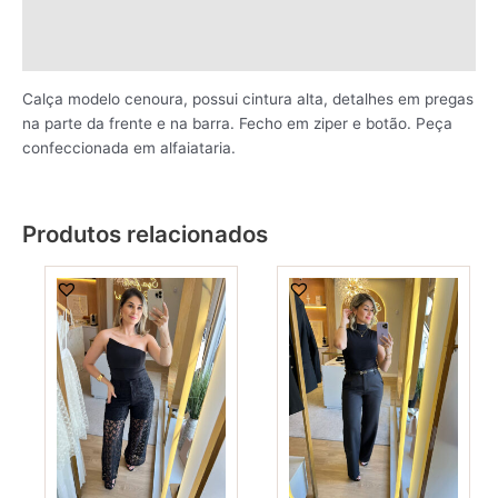
Informação adicional
Avaliações (0)
Calça modelo cenoura, possui cintura alta, detalhes em pregas
na parte da frente e na barra. Fecho em ziper e botão. Peça
confeccionada em alfaiataria.
Produtos relacionados
This
This
product
produ
has
has
multiple
multi
variants.
varia
The
The
options
optio
may
may
be
be
chosen
chos