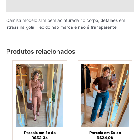
Avaliações (0)
Camisa modelo slim bem acinturada no corpo, detalhes em
strass na gola. Tecido não marca e não é transparente.
Produtos relacionados
This
This
product
produ
has
has
multiple
multi
variants.
varia
The
The
options
optio
may
may
be
be
chosen
chos
on
on
Parcele em 5x de
Parcele em 5x de
R$
52,34
R$
24,98
the
the