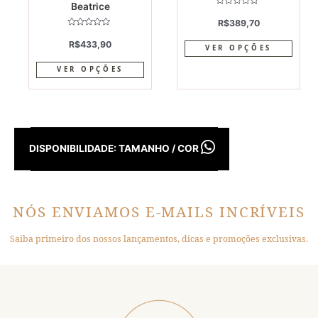
Beatrice
page
page
Avaliação
0
R$
389,70
de
Avaliação
5
0
R$
433,90
VER OPÇÕES
de
5
VER OPÇÕES
DISPONIBILIDADE: TAMANHO / COR
NÓS ENVIAMOS E-MAILS INCRÍVEIS
Saiba primeiro dos nossos lançamentos, dicas e promoções exclusivas.