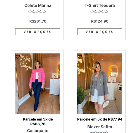
Colete Marina
T-Shirt Teodora
product
produ
page
page
Avaliação
Avaliação
0
0
R$
261,70
R$
124,90
de
de
5
5
VER OPÇÕES
VER OPÇÕES
This
This
product
produ
has
has
multiple
multi
variants.
varia
The
The
options
optio
may
may
be
be
chosen
chos
on
on
Parcele em 5x de
Parcele em 5x de
R$
77,94
R$
86,78
the
the
Blazer Safira
Casaqueto
product
produ