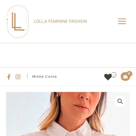
Ir
Main
para
Menu
o
LOLLA FEMININE FASHION
conteúdo
Pesqu
|
0
Minha Conta