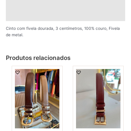
Informação adicional
Avaliações (0)
Cinto com fivela dourada, 3 centímetros, 100% couro, Fivela
de metal.
Produtos relacionados
This
This
product
produ
has
has
multiple
multi
variants.
varia
The
The
options
optio
may
may
be
be
chosen
chos