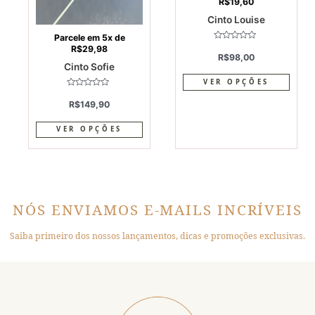
R$
19,60
the
the
Cinto Louise
product
produ
page
page
Parcele em 5x de
Avaliação
R$
29,98
0
R$
98,00
de
Cinto Sofie
5
VER OPÇÕES
Avaliação
0
R$
149,90
de
5
VER OPÇÕES
NÓS ENVIAMOS E-MAILS INCRÍVEIS
Saiba primeiro dos nossos lançamentos, dicas e promoções exclusivas.