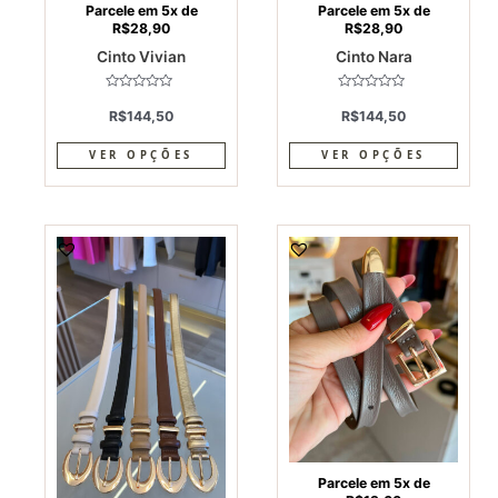
on
on
Parcele em 5x de
Parcele em 5x de
R$
28,90
R$
28,90
the
the
Cinto Vivian
Cinto Nara
product
produ
page
page
Avaliação
Avaliação
0
0
R$
144,50
R$
144,50
de
de
5
5
VER OPÇÕES
VER OPÇÕES
This
This
product
produ
has
has
multiple
multi
variants.
varia
The
The
options
optio
may
may
be
be
chosen
chos
on
on
Parcele em 5x de