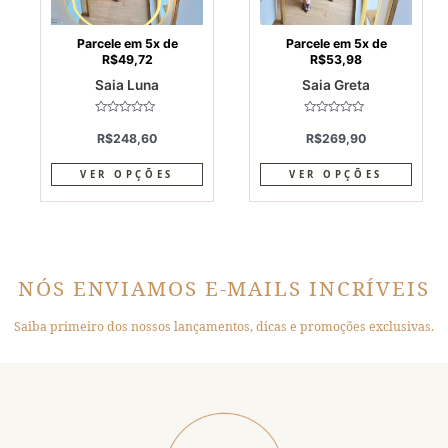
chosen
chos
on
on
Parcele em 5x de
Parcele em 5x de
R$
49,72
R$
53,98
the
the
Saia Luna
Saia Greta
product
produ
page
page
Avaliação
Avaliação
0
0
R$
248,60
R$
269,90
de
de
5
5
VER OPÇÕES
VER OPÇÕES
NÓS ENVIAMOS E-MAILS INCRÍVEIS
Saiba primeiro dos nossos lançamentos, dicas e promoções exclusivas.