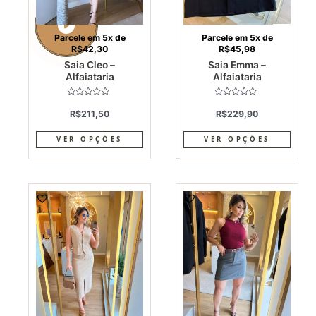
be
be
chosen
chos
on
on
Parcele em 5x de
Parcele em 5x de
R$
42,30
R$
45,98
the
the
Saia Cleo –
Saia Emma –
product
produ
Alfaiataria
Alfaiataria
page
page
Avaliação
Avaliação
0
0
R$
211,50
R$
229,90
de
de
5
5
VER OPÇÕES
VER OPÇÕES
This
This
product
produ
has
has
multiple
multi
variants.
varia
The
The
options
optio
may
may
be
be