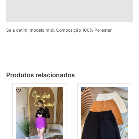
Informação adicional
Avaliações (0)
Saia cetim, modelo midi. Composição 100% Poliéster.
Produtos relacionados
This
This
product
produ
has
has
multiple
multi
variants.
varia
The
The
options
optio
may
may