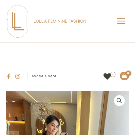
Ir
Main
para
Menu
o
LOLLA FEMININE FASHION
conteúdo
Pesqu
|
0
Minha Conta
Saia
Eleonora
quantidade