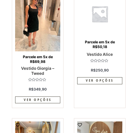
has
has
multiple
multi
variants.
varia
The
The
options
optio
may
may
Parcele em 5x de
be
be
R$
50,18
chosen
chos
Vestido Alice
on
on
Parcele em 5x de
R$
69,98
the
the
Avaliação
Vestido Giorgia –
0
product
produ
R$
250,90
de
Tweed
5
page
page
VER OPÇÕES
Avaliação
0
R$
349,90
de
5
VER OPÇÕES
This
This
product
produ