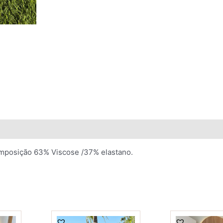
Composição 63% Viscose /37% elastano.
This
This