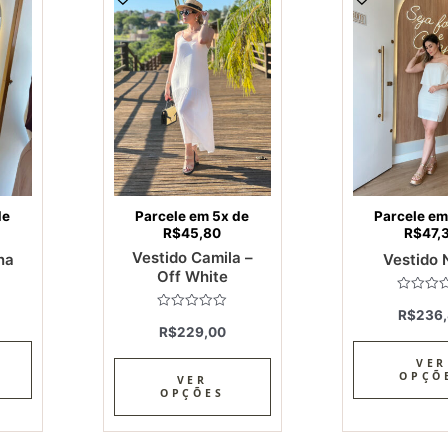
product
product
has
has
multiple
multiple
variants.
variants.
The
The
options
options
may
may
be
be
chosen
chosen
de
Parcele em 5x de
Parcele em
on
on
R$
45,80
R$
47,
the
the
Vestido Camila –
na
Vestido 
product
product
Off White
page
page
Avaliaçã
R$
236
0
Avaliação
de
R$
229,00
0
5
de
5
VER
OPÇÕ
VER
OPÇÕES