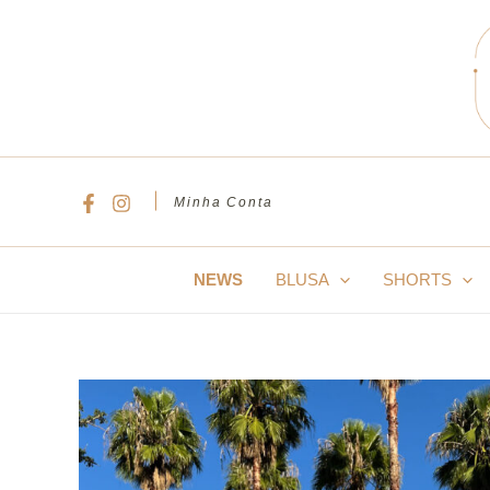
Ir
para
o
conteúdo
|
Minha Conta
NEWS
BLUSA
SHORTS