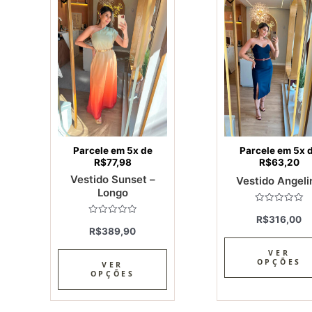
product
has
multiple
variants.
The
options
may
be
chosen
Parcele em 5x de
Parcele em 5x 
on
R$
77,98
R$
63,20
the
Vestido Sunset –
Vestido Angeli
product
Longo
page
Avaliação
R$
316,00
0
Avaliação
de
R$
389,90
0
5
de
5
VER
OPÇÕES
VER
OPÇÕES