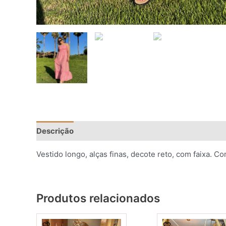
Descrição
Informação adicional
Avaliações (0)
Vestido longo, alças finas, decote reto, com faixa. 
Produtos relacionados
This