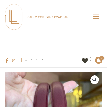
Ir
Main
para
Menu
o
LOLLA FEMININE FASHION
conteúdo
Pesqu
|
0
Minha Conta