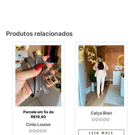
Produtos relacionados
This
product
has
multiple
variants.
The
options
may
be
chosen
on
Parcele em 5x de
Calça Blair
R$
19,60
the
Cinto Louise
product
Avaliação
0
page
de
LEIA MAIS
5