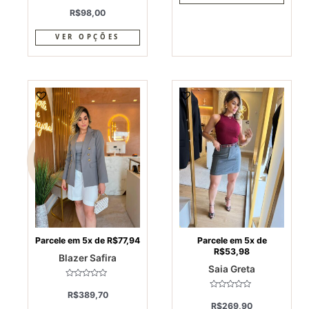
Avaliação
0
R$
98,00
de
5
VER OPÇÕES
This
This
product
produ
has
has
multiple
multi
variants.
varia
The
The
options
optio
may
may
be
be
chosen
chos
on
on
Parcele em 5x de
R$
77,94
Parcele em 5x de
R$
53,98
the
the
Blazer Safira
Saia Greta
product
produ
page
page
Avaliação
0
R$
389,70
Avaliação
de
0
R$
269,90
5